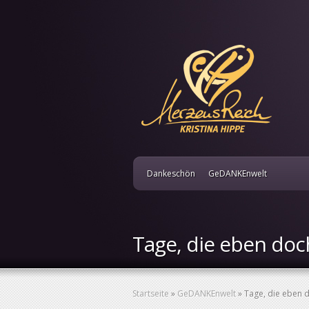
Dankeschön
GeDANKEnwelt
Tage, die eben doc
Startseite
»
GeDANKEnwelt
»
Tage, die eben 