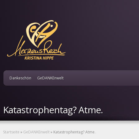
Dankeschön
GeDANKEnwelt
Katastrophentag? Atme.
Startseite
»
GeDANKEnwelt
»
Katastrophentag? Atme.