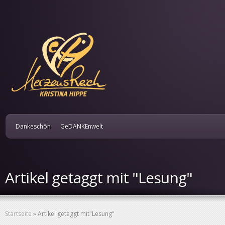
Dankeschön
GeDANKEnwelt
Artikel getaggt mit "Lesung"
Startseite
»
Artikel getaggt mit
"
Lesung"